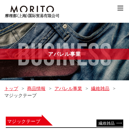
BUSINESS
アパレル事業
トップ
>
商品情報
>
アパレル事業
>
繊維雑品
>
マジックテープ
マジックテープ
繊維雑品