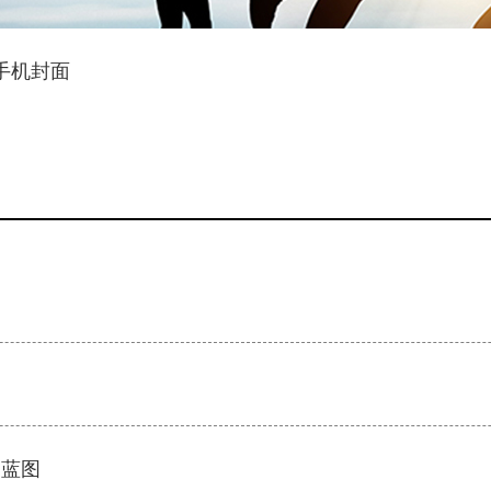
手机封面
的蓝图